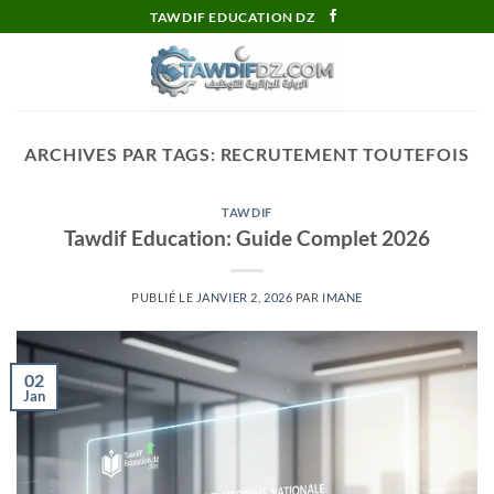
Passer
TAWDIF EDUCATION DZ
au
contenu
ARCHIVES PAR TAGS:
RECRUTEMENT TOUTEFOIS
TAWDIF
Tawdif Education: Guide Complet 2026
PUBLIÉ LE
JANVIER 2, 2026
PAR
IMANE
02
Jan