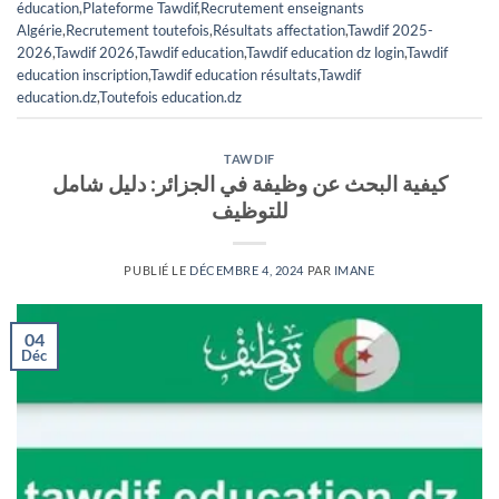
éducation
,
Plateforme Tawdif
,
Recrutement enseignants
Algérie
,
Recrutement toutefois
,
Résultats affectation
,
Tawdif 2025-
2026
,
Tawdif 2026
,
Tawdif education
,
Tawdif education dz login
,
Tawdif
education inscription
,
Tawdif education résultats
,
Tawdif
education.dz
,
Toutefois education.dz
TAWDIF
كيفية البحث عن وظيفة في الجزائر: دليل شامل
للتوظيف
PUBLIÉ LE
DÉCEMBRE 4, 2024
PAR
IMANE
04
Déc