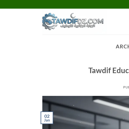
Passer
au
contenu
ARCH
Tawdif Educ
PUB
02
Jan