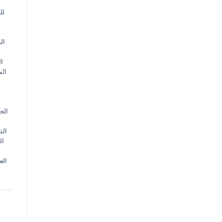
لل
ال
ال
الم
الح
الذ
ال
الع