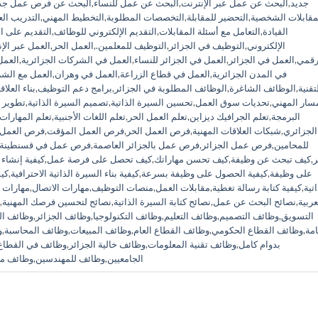
جديد
,
البحث عن عمل عبر الإنترنت
,
البحث عن عمل للنساء
,
البحث عن فرص عمل جد
مقابلات الشخصية
,
التحضير للمقابلة
,
التخصصات المطلوبة
,
التخطيط المهني
,
التدريب ال
القيادة
,
التعامل مع أسئلة المقابلات
,
التقديم الإلكتروني للوظائف
,
التقديم على ا
الإلكتروني
,
التوظيف في الجزائر
,
التوظيف للمعلمين.
,
العمل الحر
,
العمل عبر الإ
رقمي
,
العمل في الجزائر
,
العمل في الجزائر للنساء
,
العمل في الشركات الجزائرية
,
العمل
في المدن الجزائرية
,
العمل في قطاع الزراعة
,
العمل في وهران
,
العمل مع الشر
تقنية
,
الوظائف الشاغرة
,
الوظائف المطلوبة في الجزائر
,
برامج دعم التوظيف
,
بناء العلا
سار المهني
,
تحديات سوق العمل
,
تحسين السيرة الذاتية
,
تصميم السيرة الذاتية
,
تطوير 
البرمجة
,
تعلم الجرافيك ديزاين
,
تعلم العمل الحر
,
تعلم اللغات الأجنبية
,
تعلم المهارات 
الجزائري
,
شبكات العلاقات المهنية
,
فرص العمل الحر
,
فرص العمل المؤقت
,
فرص العمل 
للمحامين
,
فرص عمل الجزائر
,
فرص عمل بالجزائر العاصمة
,
فرص عمل في قسنطينة
ر
,
كيف تبحث عن وظيفة
,
كيف تحسن مهاراتك
,
كيف تحصل على فرصة عمل
,
كيفية إنشاء 
على وظيفة
,
كيفية الحصول على وظيفة بسرعة
,
كيفية بناء السيرة الذاتية الاحترافية
,
كيف
اتية
,
كيفية كتابة رسالة تغطية
,
مقابلات العمل
,
منصات التوظيف
,
مهارات الاتصال
,
مهارات 
عربية
,
نصائح البحث عن عمل
,
نصائح كتابة السيرة الذاتية
,
نصائح لتحسين فرصك المهنية
,
التسويق
,
وظائف التصميم
,
وظائف التعليم
,
وظائف التكنولوجيا
,
وظائف الجزائر
,
وظائف ال
امة
,
وظائف القطاع الحكومي
,
وظائف القطاع العام
,
وظائف المبيعات
,
وظائف المحاسبة
,
و
بدوام كامل
,
وظائف تقنية المعلومات
,
وظائف خالية الجزائر
,
وظائف في القطاع
الجامعيين
,
وظائف للمهندسين
,
وظائف مط