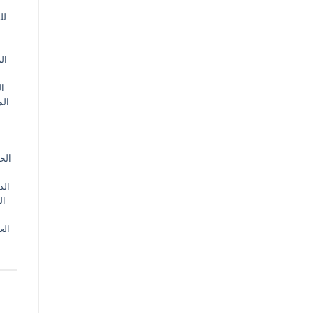
لل
ال
ال
الم
الح
الذ
ال
الع