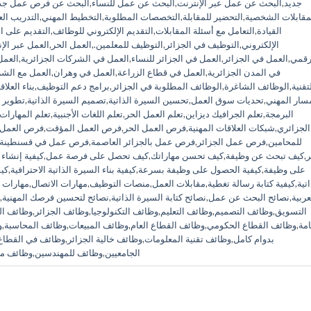
جديد
,
البحث عن عمل عبر الإنترنت
,
البحث عن عمل للنساء
,
البحث عن فرص عمل جد
مقابلات الشخصية
,
التحضير للمقابلة
,
التخصصات المطلوبة
,
التخطيط المهني
,
التدريب ال
القيادة
,
التعامل مع أسئلة المقابلات
,
التقديم الإلكتروني للوظائف
,
التقديم على ا
الإلكتروني
,
التوظيف في الجزائر
,
التوظيف للمعلمين.
,
العمل الحر
,
العمل عبر الإ
رقمي
,
العمل في الجزائر
,
العمل في الجزائر للنساء
,
العمل في الشركات الجزائرية
,
العمل
في المدن الجزائرية
,
العمل في قطاع الزراعة
,
العمل في وهران
,
العمل مع الشر
تقنية
,
الوظائف الشاغرة
,
الوظائف المطلوبة في الجزائر
,
برامج دعم التوظيف
,
بناء العلا
سار المهني
,
تحديات سوق العمل
,
تحسين السيرة الذاتية
,
تصميم السيرة الذاتية
,
تطوير 
البرمجة
,
تعلم الجرافيك ديزاين
,
تعلم العمل الحر
,
تعلم اللغات الأجنبية
,
تعلم المهارات 
الجزائري
,
شبكات العلاقات المهنية
,
فرص العمل الحر
,
فرص العمل المؤقت
,
فرص العمل 
للمحامين
,
فرص عمل الجزائر
,
فرص عمل بالجزائر العاصمة
,
فرص عمل في قسنطينة
ر
,
كيف تبحث عن وظيفة
,
كيف تحسن مهاراتك
,
كيف تحصل على فرصة عمل
,
كيفية إنشاء 
على وظيفة
,
كيفية الحصول على وظيفة بسرعة
,
كيفية بناء السيرة الذاتية الاحترافية
,
كيف
اتية
,
كيفية كتابة رسالة تغطية
,
مقابلات العمل
,
منصات التوظيف
,
مهارات الاتصال
,
مهارات 
عربية
,
نصائح البحث عن عمل
,
نصائح كتابة السيرة الذاتية
,
نصائح لتحسين فرصك المهنية
,
التسويق
,
وظائف التصميم
,
وظائف التعليم
,
وظائف التكنولوجيا
,
وظائف الجزائر
,
وظائف ال
امة
,
وظائف القطاع الحكومي
,
وظائف القطاع العام
,
وظائف المبيعات
,
وظائف المحاسبة
,
و
بدوام كامل
,
وظائف تقنية المعلومات
,
وظائف خالية الجزائر
,
وظائف في القطاع
الجامعيين
,
وظائف للمهندسين
,
وظائف مط