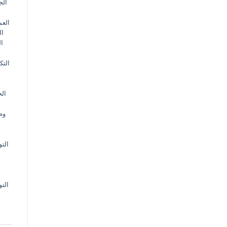
الج
الع
ال
ال
التك
الج
وظ
الت
الت