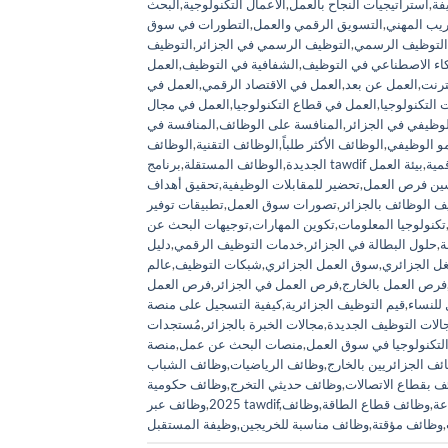
فة
,
استراتيجيات النجاح بالعمل
,
الأعمال التكنولوجية
,
البحث
ريب المهني
,
التسويق الرقمي والعمل
,
التطورات في سوق
التوظيف الرسمي
,
التوظيف الرسمي في الجزائر
,
التوظيف
كاء الاصطناعي في التوظيف
,
الشفافية في التوظيف
,
العمل
ترنت
,
العمل عن بعد
,
العمل في الاقتصاد الرقمي
,
العمل في
التكنولوجيا
,
العمل في قطاع التكنولوجيا
,
العمل في مجال
وظيفي في الجزائر
,
المنافسة على الوظائف
,
المنافسة في
مو الوظيفي
,
الوظائف الأكثر طلباً
,
الوظائف التقنية
,
الوظائف
قمية
,
بيئة العمل
الجديدة
,
الوظائف المستقلة
,
ين فرص العمل
,
تحضير للمقابلات الوظيفية
,
تحقيق أهداف
ف الوظائف بالجزائر
,
تصورات سوق العمل
,
تطبيقات توفير
تكنولوجيا المعلومات
,
تكوين المهارات
,
توجيهات البحث عن
ة
,
حلول البطالة في الجزائر
,
خدمات التوظيف الرقمي
,
ل الجزائري
,
سوق العمل الجزائري
,
شبكات التوظيف
,
عالم
فرص العمل بالخارج
,
فرص العمل في الجزائر
,
فرص العمل
لنساء
,
قيم التوظيف الجزائرية
,
الات التوظيف الجديدة
,
مجالات الخبرة بالجزائر
,
مُستجدات
التكنولوجيا في سوق العمل
,
منصات البحث عن عمل
,
ئف الجزائريين بالخارج
,
وظائف الرياضيات
,
وظائف الشباب
ف بقطاع الاتصالات
,
وظائف حديثي التخرج
,
وظائف حكومية
عة
,
وظائف قطاع الطاقة
,
وظائف
,
وظائف عبر tawdif
2025
,
,
وظائف مؤقتة
,
وظائف مناسبة للخريجين
,
وظيفة المستقبل