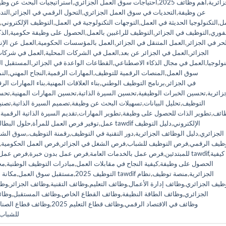
زائرية
,
أهم وظائف 2025
,
احتياجات سوق العمل الجزائري
,
استراتيجيات البحث عن وظي
عن وظيفة
,
التحديات في سوق العمل الجزائري
,
التحول الرقمي في الجزائر
,
التد
مل
,
التكنولوجيا الحديثة في العمل
,
التوجهات التكنولوجية في العمل
,
التوظيف الإلكتروني
,
فوري
,
التوظيف في الجزائر
,
التوظيف للراغبين بالعمل
,
الحصول على وظيفة حكومية
,
الذ
حر في الجزائر
,
العمل المتنقل في الجزائر
,
العمل بالمؤسسات الحكومية
,
العمل عن الإن
الجزائر
,
العمل في الجزائر عن بعد
,
العمل في الشركات المحلية
,
العمل في شركات 
نولوجيا
,
العمل في مجال الذكاء الاصطناعي
,
القطاعات الواعدة في الجزائر
,
المستقبل ال
سوق العمل
,
المنصات الرقمية للتوظيف
,
المهارات الرقمية
,
النجاح المهني
,
الن
برنامج tawdif في الجزائر
,
برنامج التوظيف الوطني
,
بناء العلاقات المهنية
,
بناء المهارات الر
زائرية
,
تحسين الخبرات الوظيفية
,
تحسين السيرة الذاتية
,
تحسين المهارات المهنية
,
تحس
التوظيف
,
تحليل البيانات
,
تسهيلات البحث عن وظيفة
,
تصميم السيرة الذاتية
,
تصني
ائف
,
تطوير الذات للحصول على وظيفة
,
تطوير المهارات
,
تقديم السيرة الذاتية الرقمية
,
دليل tawdif الإلكتروني
,
دليل التوظيف
عمل
,
توفير فرص العمل للمرأة
,
حلول البطال
الجزائري
,
دليل الوظائف الجزائرية
,
دور التقنية في التوظيف
,
رقمنة التوظيف.
,
سوق الشغ
وظيف الرقمي
,
فرص التوظيف للشباب
,
فرص الشغل في الجزائر
,
فرص العمل الحكومية
,
كيفية
,
كيفية التسجيل على منصة tawdif
للمبتدئين
,
فرص عمل بالخدمات العامة
,
فرص عمل بدون خبرة
,
فرص عمل ل
الحصول على وظيفة
,
كيفية النجاح في مقابلات العمل
,
مبادرات التوظيف الوطنية
,
مج
منصة tawdif الجزائرية
,
منصة توظيف
,
نظام
التوظيف 2025
,
مستقبل سوق العمل
,
مكانة 
وظيف الجزائري
,
وظائف إدارة الأعمال
,
وظائف التعليم
,
وظائف التقنية
,
وظائف الجزائر
,
وظا
الجزائري
,
وظائف الطاقة النظيفة
,
وظائف القطاع الخاص
,
وظائف المستقبل
,
وظائ
وظائف في الاقتصاد الرقمي
,
وظائف قطاع التعليم 2025
,
وظائف قطاع الصنا
للشباب