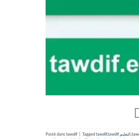
tawd
,
tawdif التعليم
,
tawdif
Tagged
|
tawdif
Posté dans