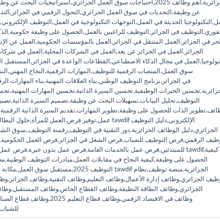
زائرية
,
أهم وظائف 2025
,
احتياجات سوق العمل الجزائري
,
استراتيجيات البحث عن وظي
عن وظيفة
,
التحديات في سوق العمل الجزائري
,
التحول الرقمي في الجزائر
,
التد
مل
,
التكنولوجيا الحديثة في العمل
,
التوجهات التكنولوجية في العمل
,
التوظيف الإلكتروني
,
فوري
,
التوظيف في الجزائر
,
التوظيف للراغبين بالعمل
,
الحصول على وظيفة حكومية
,
الذ
حر في الجزائر
,
العمل المتنقل في الجزائر
,
العمل بالمؤسسات الحكومية
,
العمل عن الإن
الجزائر
,
العمل في الجزائر عن بعد
,
العمل في الشركات المحلية
,
العمل في شركات 
نولوجيا
,
العمل في مجال الذكاء الاصطناعي
,
القطاعات الواعدة في الجزائر
,
المستقبل ال
سوق العمل
,
المنصات الرقمية للتوظيف
,
المهارات الرقمية
,
النجاح المهني
,
الن
برنامج tawdif في الجزائر
,
برنامج التوظيف الوطني
,
بناء العلاقات المهنية
,
بناء المهارات الر
زائرية
,
تحسين الخبرات الوظيفية
,
تحسين السيرة الذاتية
,
تحسين المهارات المهنية
,
تحس
التوظيف
,
تحليل البيانات
,
تسهيلات البحث عن وظيفة
,
تصميم السيرة الذاتية
,
تصني
ائف
,
تطوير الذات للحصول على وظيفة
,
تطوير المهارات
,
تقديم السيرة الذاتية الرقمية
,
دليل tawdif الإلكتروني
,
دليل التوظيف
عمل
,
توفير فرص العمل للمرأة
,
حلول البطال
الجزائري
,
دليل الوظائف الجزائرية
,
دور التقنية في التوظيف
,
رقمنة التوظيف.
,
سوق الشغ
وظيف الرقمي
,
فرص التوظيف للشباب
,
فرص الشغل في الجزائر
,
فرص العمل الحكومية
,
كيفية
,
كيفية التسجيل على منصة tawdif
للمبتدئين
,
فرص عمل بالخدمات العامة
,
فرص عمل بدون خبرة
,
فرص عمل ل
الحصول على وظيفة
,
كيفية النجاح في مقابلات العمل
,
مبادرات التوظيف الوطنية
,
مج
منصة tawdif الجزائرية
,
منصة توظيف
,
نظام
التوظيف 2025
,
مستقبل سوق العمل
,
مكانة 
وظيف الجزائري
,
وظائف إدارة الأعمال
,
وظائف التعليم
,
وظائف التقنية
,
وظائف الجزائر
,
وظا
الجزائري
,
وظائف الطاقة النظيفة
,
وظائف القطاع الخاص
,
وظائف المستقبل
,
وظائ
وظائف في الاقتصاد الرقمي
,
وظائف قطاع التعليم 2025
,
وظائف قطاع الصنا
للشباب