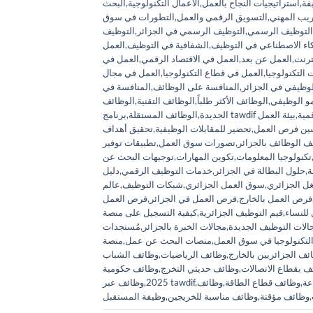
فة
,
استراتيجيات النجاح بالعمل
,
الأعمال التكنولوجية
,
البحث
ريب المهني
,
التسويق الرقمي والعمل
,
التطورات في سوق
التوظيف الرسمي
,
التوظيف الرسمي في الجزائر
,
التوظيف
كاء الاصطناعي في التوظيف
,
الشفافية في التوظيف
,
العمل
ترنت
,
العمل عن بعد
,
العمل في الاقتصاد الرقمي
,
العمل في
التكنولوجيا
,
العمل في قطاع التكنولوجيا
,
العمل في مجال
وظيفي في الجزائر
,
المنافسة على الوظائف
,
المنافسة في
مو الوظيفي
,
الوظائف الأكثر طلباً
,
الوظائف التقنية
,
الوظائف
قمية
,
بيئة العمل
الجديدة
,
الوظائف المستقلة
,
ين فرص العمل
,
تحضير للمقابلات الوظيفية
,
تحقيق أهداف
ف الوظائف بالجزائر
,
تصورات سوق العمل
,
تطبيقات توفير
تكنولوجيا المعلومات
,
تكوين المهارات
,
توجيهات البحث عن
ة
,
حلول البطالة في الجزائر
,
خدمات التوظيف الرقمي
,
ل الجزائري
,
سوق العمل الجزائري
,
شبكات التوظيف
,
عالم
فرص العمل بالخارج
,
فرص العمل في الجزائر
,
فرص العمل
لنساء
,
قيم التوظيف الجزائرية
,
الات التوظيف الجديدة
,
مجالات الخبرة بالجزائر
,
مُستجدات
التكنولوجيا في سوق العمل
,
منصات البحث عن عمل
,
ئف الجزائريين بالخارج
,
وظائف الرياضيات
,
وظائف الشباب
ف بقطاع الاتصالات
,
وظائف حديثي التخرج
,
وظائف حكومية
عة
,
وظائف قطاع الطاقة
,
وظائف
,
وظائف عبر tawdif
2025
,
,
وظائف مؤقتة
,
وظائف مناسبة للخريجين
,
وظيفة المستقبل