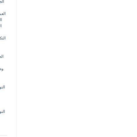
الج
الع
ال
ال
التك
الج
وظ
الت
الت