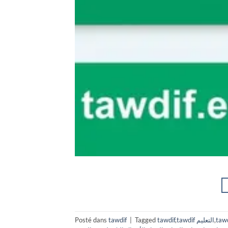
tawd
,
tawdif التعليم
,
tawdif
Tagged
|
tawdif
Posté dans